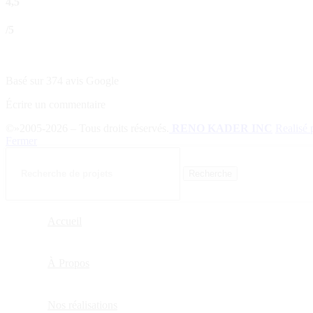
4,5
/5
Basé sur 374 avis Google
Écrire un commentaire
©»2005-2026 – Tous droits réservés.
RENO KADER INC
Realisé 
Fermer
Recherche
Accueil
À Propos
Nos réalisations