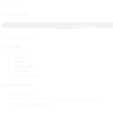
9457
444
Recent Comments
R
E
N
O
K
A
D
E
R
I
N
C
Liens utiles
Accueil
à propos
Nos Réalisation
Actualités
Contactez-Nous
Nos informations
+14389953376
06-530, rue de ville Marie, Montréal, H1v3j6, Canada
contact@renokader.com