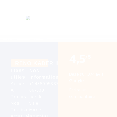
4,5
/5
R
E
N
O
K
A
D
E
R
I
N
C
Liens
Nos
Basé sur 374 avis
utiles
informations
Google
Accueil
+14389953376
Écrire un
À
06-530,
commentaire
Propos
rue de
Nos
ville
Réalisation
Marie,
Actualités
Montréal,