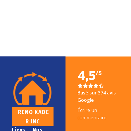
4,5
/5
Basé sur 374 avis
Google
Écrire un
R
E
N
O
K
A
D
E
commentaire
R
I
N
C
Liens
Nos