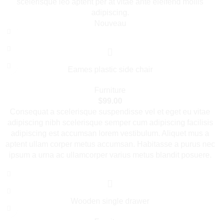
scelerisque leo aptent per at vitae ante eleifend mollis
adipiscing.
Nouveau
Eames plastic side chair
Furniture
$
99.00
Consequat a scelerisque suspendisse vel et eget eu vitae
adipiscing nibh scelerisque semper cum adipiscing facilisis
adipiscing est accumsan lorem vestibulum. Aliquet mus a
aptent ullam corper metus accumsan. Habitasse a purus nec
ipsum a urna ac ullamcorper varius metus blandit posuere.
Wooden single drawer