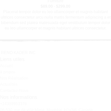
Furniture
$
89.00
-
$
299.00
Placerat tempor dolor eu leo ullamcorper et magnis habitant
ultrices consectetur arcu nulla mattis fermentum adipiscing a et
bibendum sed platea malesuada eget vestibulum tempor dolor
eu leo ullamcorper et magnis habitant ultrices consectetur.
R
E
N
O
K
A
D
E
R
I
N
C
Liens utiles
Accueil
à propos
Nos Réalisation
Actualités
Contactez-Nous
Nos informations
+14389953376
06-530, rue de ville Marie, Montréal, H1v3j6, Canada