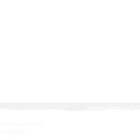
R
E
N
O
K
A
D
E
R
I
N
C
Liens utiles