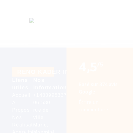
4,5
/5
R
E
N
O
K
A
D
E
R
I
N
C
Liens
Nos
Basé sur 374 avis
utiles
informations
Google
Accueil
+14389953376
Écrire un
À
06-530,
commentaire
Propos
rue de
Nos
ville
Réalisation
Marie,
Actualités
Montréal,