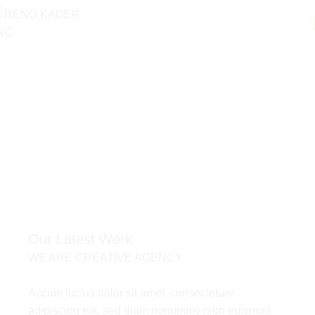
Portfolio
Accueil
Portfolio
Leo uteu ullamcorper
Our Latest Work
WE ARE CREATIVE AGENCY
Accum luctus dolor sit amet, consectetuer
adipiscing elit, sed diam nonummy nibh euismod