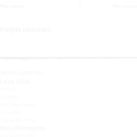
Plus récent
Plus ancien
Projets connexes
Suspendisse quam at vestibulum
Kitchen
R
E
N
O
K
A
D
E
R
I
N
C
Liens utiles
Accueil
à propos
Nos Réalisation
Actualités
Contactez-Nous
Nos informations
+14389953376