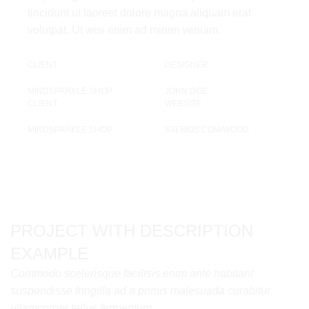
tincidunt ut laoreet dolore magna aliquam erat
volutpat. Ut wisi enim ad minim veniam.
CLIENT
DESIGNER
MINDSPARKLE SHOP
JOHN DOE
CLIENT
WEBSITE
MINDSPARKLE SHOP
XTEMOS.COM/WOOD
PROJECT WITH DESCRIPTION
EXAMPLE
Commodo scelerisque facilisis enim ante habitant
suspendisse fringilla ad a primis malesuada curabitur
ullamcorper tellus fermentum.