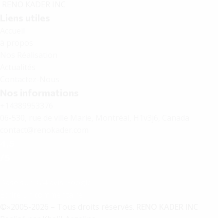
R
E
N
O
K
A
D
E
R
I
N
C
Liens utiles
Accueil
à propos
Nos Réalisation
Actualités
Contactez-Nous
Nos informations
+14389953376
06-530, rue de ville Marie, Montréal, H1v3j6, Canada
contact@renokader.com
4,5
/5
Basé sur 374 avis Google
Écrire un commentaire
©»2005-2026 – Tous droits réservés.
RENO KADER INC